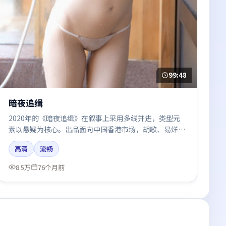
99:48
暗夜追缉
2020年的《暗夜追缉》在叙事上采用多线并进，类型元
素以悬疑为核心。出品面向中国香港市场，胡歌、易烊千
玺、杨幂、河正宇所饰角色推动关键反转，结尾留白引发
高清
流畅
讨论。
8.5万
76个月前