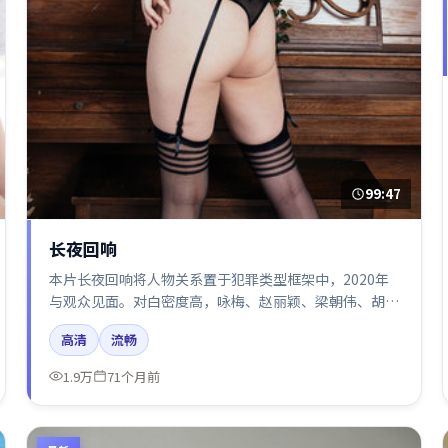
99:47
长夜回响
本片长夜回响将人物关系置于犯罪类型框架中，2020年
与观众见面。对白密度高，咏梅、赵丽颖、梁朝伟、胡歌
的台词节奏值得关注；整体气质偏美国都市与冷色调摄
高清
流畅
影。
1.9万
71个月前