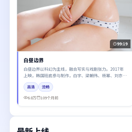
99:19
白昼边界
白昼边界以科幻为主线，融合写实与戏剧张力。2017年
上映，韩国班底参与制作，白宇、梁朝伟、杨幂、刘亦菲
在片中呈现细腻表演，影像风格统一，配乐与剪辑强化了
高清
流畅
情绪曲线。
6.8万
109个月前
最新上线