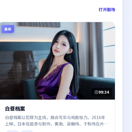
打开剧场
最新
99:34
白昼档案
白昼档案以犯罪为主线，融合写实与戏剧张力。2016年
上映，日本班底参与制作，黄渤、梁朝伟、于和伟在片中
呈现细腻表演，影像风格统一，配乐与剪辑强化了情绪曲