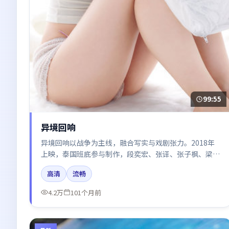
99:55
异境回响
异境回响以战争为主线，融合写实与戏剧张力。2018年
上映，泰国班底参与制作，段奕宏、张译、张子枫、梁朝
伟、咏梅在片中呈现细腻表演，影像风格统一，配乐与剪
高清
流畅
辑强化了情绪曲线。
4.2万
101个月前