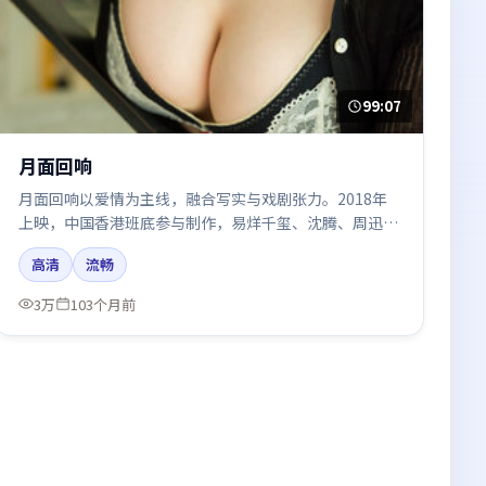
99:07
月面回响
月面回响以爱情为主线，融合写实与戏剧张力。2018年
上映，中国香港班底参与制作，易烊千玺、沈腾、周迅、
段奕宏、王凯在片中呈现细腻表演，影像风格统一，配乐
高清
流畅
与剪辑强化了情绪曲线。
3万
103个月前