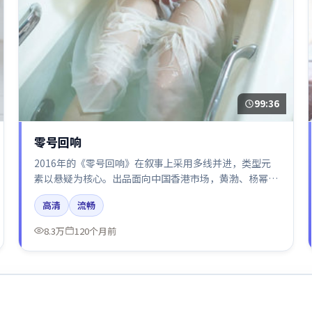
99:36
零号回响
2016年的《零号回响》在叙事上采用多线并进，类型元
素以悬疑为核心。出品面向中国香港市场，黄渤、杨幂、
迪丽热巴、雷佳音所饰角色推动关键反转，结尾留白引发
高清
流畅
讨论。
8.3万
120个月前