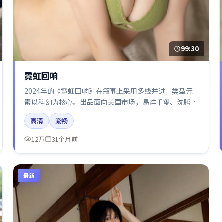
99:30
霓虹回响
2024年的《霓虹回响》在叙事上采用多线并进，类型元
素以科幻为核心。出品面向美国市场，易烊千玺、沈腾、
梁朝伟、朱一龙、张译所饰角色推动关键反转，结尾留白
高清
流畅
引发讨论。
12万
31个月前
最新