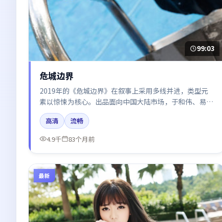
99:03
危城边界
2019年的《危城边界》在叙事上采用多线并进，类型元
素以惊悚为核心。出品面向中国大陆市场，于和伟、易烊
千玺、沈腾、雷佳音所饰角色推动关键反转，结尾留白引
高清
流畅
发讨论。
4.9千
83个月前
最新